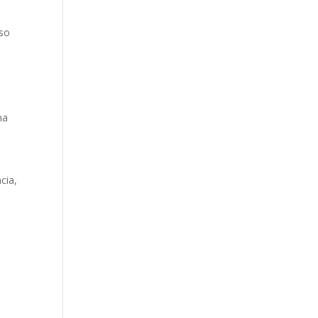
uso
na
cia,
.