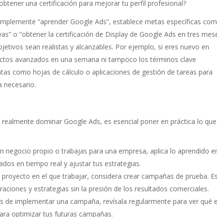
tener una certificación para mejorar tu perfil profesional?
simplemente “aprender Google Ads”, establece metas específicas co
s” o “obtener la certificación de Display de Google Ads en tres mese
etivos sean realistas y alcanzables. Por ejemplo, si eres nuevo en
ectos avanzados en una semana ni tampoco los términos clave
ntas como hojas de cálculo o aplicaciones de gestión de tareas para
a necesario.
ra realmente dominar Google Ads, es esencial poner en práctica lo que
un negocio propio o trabajas para una empresa, aplica lo aprendido e
ados en tiempo real y ajustar tus estrategias.
n proyecto en el que trabajar, considera crear campañas de prueba. E
raciones y estrategias sin la presión de los resultados comerciales.
 de implementar una campaña, revísala regularmente para ver qué 
para optimizar tus futuras campañas.