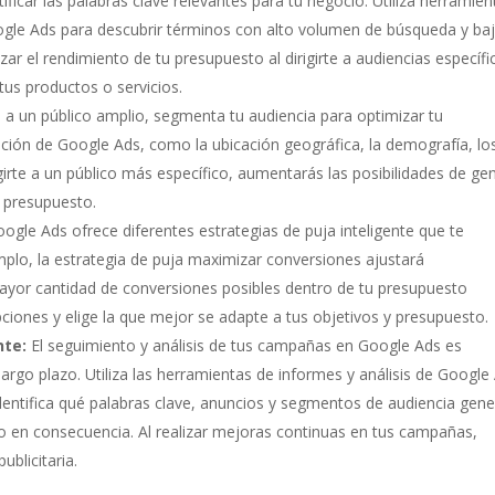
ificar las palabras clave relevantes para tu negocio. Utiliza herramien
ogle Ads para descubrir términos con alto volumen de búsqueda y ba
 el rendimiento de tu presupuesto al dirigirte a audiencias específi
tus productos o servicios.
te a un público amplio, segmenta tu audiencia para optimizar tu
ción de Google Ads, como la ubicación geográfica, la demografía, lo
igirte a un público más específico, aumentarás las posibilidades de ge
u presupuesto.
ogle Ads ofrece diferentes estrategias de puja inteligente que te
plo, la estrategia de puja maximizar conversiones ajustará
ayor cantidad de conversiones posibles dentro de tu presupuesto
ciones y elige la que mejor se adapte a tus objetivos y presupuesto.
nte:
El seguimiento y análisis de tus campañas en Google Ads es
argo plazo. Utiliza las herramientas de informes y análisis de Google
Identifica qué palabras clave, anuncios y segmentos de audiencia gen
o en consecuencia. Al realizar mejoras continuas en tus campañas,
ublicitaria.