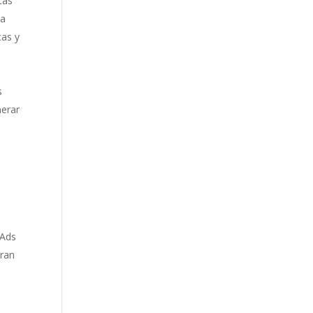
tas
ja
cas y
s
nerar
 Ads
eran