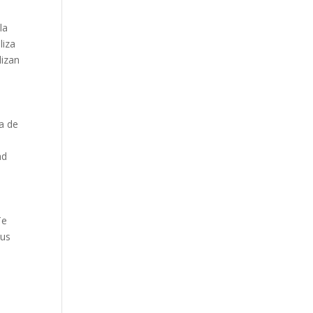
la
liza
lizan
ia de
ad
Te
tus