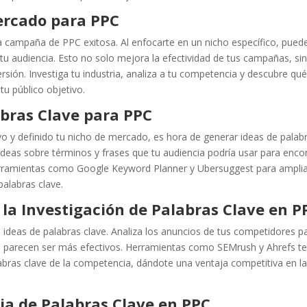
ercado para PPC
a campaña de PPC exitosa. Al enfocarte en un nicho específico, pued
 tu audiencia. Esto no solo mejora la efectividad de tus campañas, si
sión. Investiga tu industria, analiza a tu competencia y descubre qu
u público objetivo.
abras Clave para PPC
ivo y definido tu nicho de mercado, es hora de generar ideas de palab
ideas sobre términos y frases que tu audiencia podría usar para enco
herramientas como Google Keyword Planner y Ubersuggest para amplia
palabras clave.
la Investigación de Palabras Clave en P
ideas de palabras clave. Analiza los anuncios de tus competidores p
les parecen ser más efectivos. Herramientas como SEMrush y Ahrefs t
alabras clave de la competencia, dándote una ventaja competitiva en l
ia de Palabras Clave en PPC