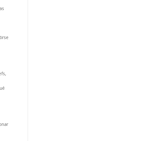
as
tirse
fs,
qué
ionar