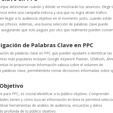
orque determinan cuándo y dónde se mostrarán tus anuncios. Elegir l
ncia entre una campaña exitosa y una que no logra atraer tráfico
ten llegar a tu audiencia objetivo en el momento justo, cuando están
 que ofreces. Además, una buena selección de palabras clave puede
o, asegurando que solo pagues por clics que realmente pueden conver
igación de Palabras Clave en PPC
ación de palabras clave en PPC que pueden ayudarte a identificar las
entas más populares incluyen Google Keyword Planner, SEMrush, Ahre
entas te proporcionan información valiosa sobre el volumen de
as palabras clave, permitiéndote tomar decisiones informadas sobre 
 Objetivo
 para PPC, es crucial identificar a tu público objetivo. Comprender
idades tienen y cómo buscan información en línea te permitirá selecc
ilizar herramientas de análisis de audiencia, encuestas y datos
 profunda de tu público objetivo.