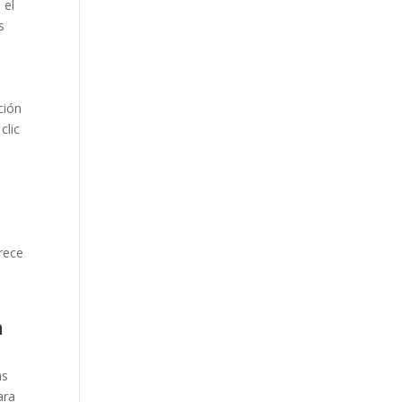
 el
s
ción
clic
rece
n
as
ara