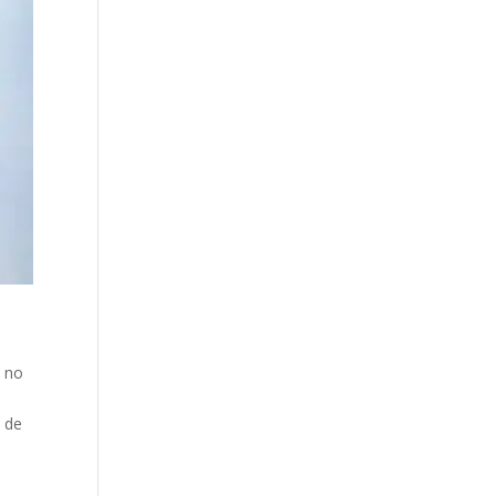
s no
o de