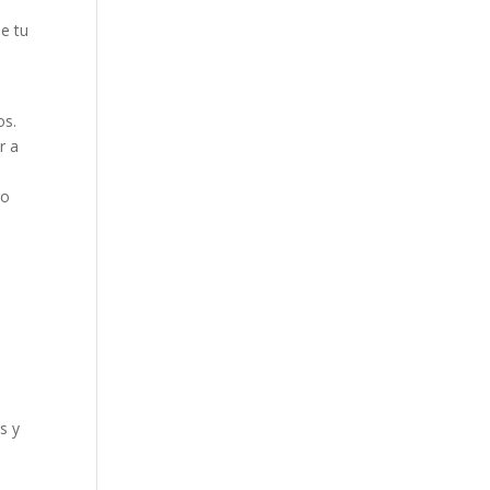
ue tu
os.
r a
no
s y