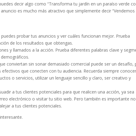
 puedes decir algo como “Transforma tu jardín en un paraíso verde c
 de anuncio es mucho más atractivo que simplemente decir “Vendemos
puedes probar tus anuncios y ver cuáles funcionan mejor. Prueba
nción de los resultados que obtengas.
iones y llamados a la acción. Prueba diferentes palabras clave y segm
s demográficos.
 que conviertan sin sonar demasiado comercial puede ser un desafío, 
s efectivos que conecten con tu audiencia. Recuerda siempre conocer
ctos o servicios, utilizar un lenguaje sencillo y claro, ser creativo y
uadir a tus clientes potenciales para que realicen una acción, ya sea
rreo electrónico o visitar tu sitio web. Pero también es importante no
ejar a tus clientes potenciales.
interesante.