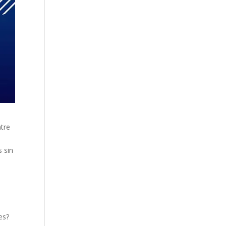
ntre
 sin
es?