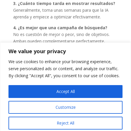
3. ¿Cuánto tiempo tarda en mostrar resultados?
Generalmente, toma unas semanas para que la IA
aprenda y empiece a optimizar efectivamente.
4. ¿Es mejor que una campaña de búsqueda?
No es cuestión de mejor o peor, sino de objetivos.
Ambas pueden complementarse perfectamente.
We value your privacy
5. ¿Necesito una agencia para usar esta
campaña?
We use cookies to enhance your browsing experience,
No necesariamente. Con un poco de conocimiento y
serve personalized ads or content, and analyze our traffic.
ganas de aprender, puedes gestionarla tú mismo.
By clicking "Accept All", you consent to our use of cookies.
Accept All
Aviso de Cookies
Aviso de Privacidad
Customize
Aviso legal
Condiciones de Venta
Reject All
Website built by
The Free Website Guys
🚀