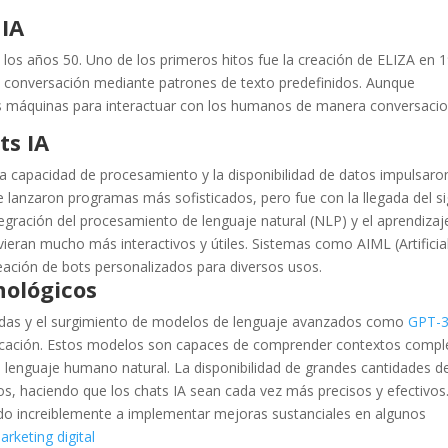
 IA
 en los años 50. Uno de los primeros hitos fue la creación de ELIZA en 
conversación mediante patrones de texto predefinidos. Aunque
as máquinas para interactuar con los humanos de manera conversacio
ts IA
la capacidad de procesamiento y la disponibilidad de datos impulsaron
se lanzaron programas más sofisticados, pero fue con la llegada del si
egración del procesamiento de lenguaje natural (NLP) y el aprendizaj
ieran mucho más interactivos y útiles. Sistemas como AIML (Artificia
eación de bots personalizados para diversos usos.
nológicos
undas y el surgimiento de modelos de lenguaje avanzados como
GPT-
sticación. Estos modelos son capaces de comprender contextos compl
lenguaje humano natural. La disponibilidad de grandes cantidades d
os, haciendo que los chats IA sean cada vez más precisos y efectivos
o increiblemente a implementar mejoras sustanciales en algunos
arketing digital