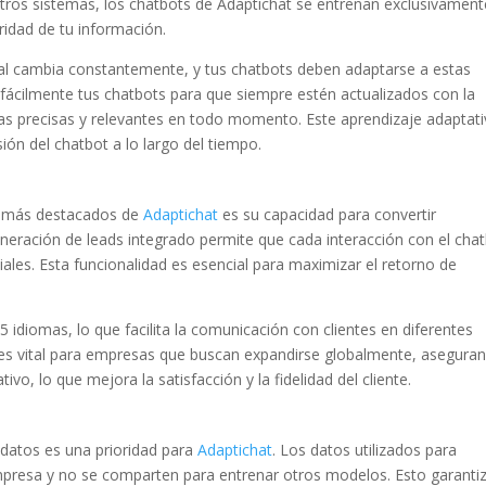
 otros sistemas, los chatbots de Adaptichat se entrenan exclusivament
ridad de tu información.
al cambia constantemente, y tus chatbots deben adaptarse a estas
fácilmente tus chatbots para que siempre estén actualizados con la
s precisas y relevantes en todo momento. Este aprendizaje adaptat
sión del chatbot a lo largo del tiempo.
s más destacados de
Adaptichat
es su capacidad para convertir
neración de leads integrado permite que cada interacción con el cha
ales. Esta funcionalidad es esencial para maximizar el retorno de
idiomas, lo que facilita la comunicación con clientes en diferentes
 es vital para empresas que buscan expandirse globalmente, asegura
ivo, lo que mejora la satisfacción y la fidelidad del cliente.
 datos es una prioridad para
Adaptichat
. Los datos utilizados para
mpresa y no se comparten para entrenar otros modelos. Esto garanti