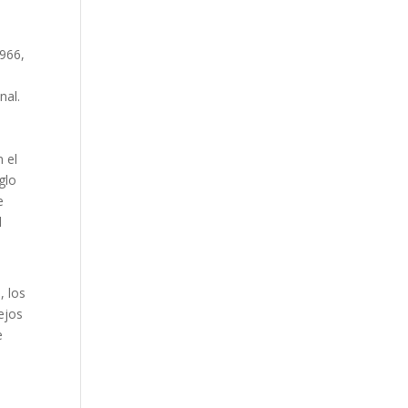
1966,
nal.
 el
glo
e
l
3
, los
ejos
e
.