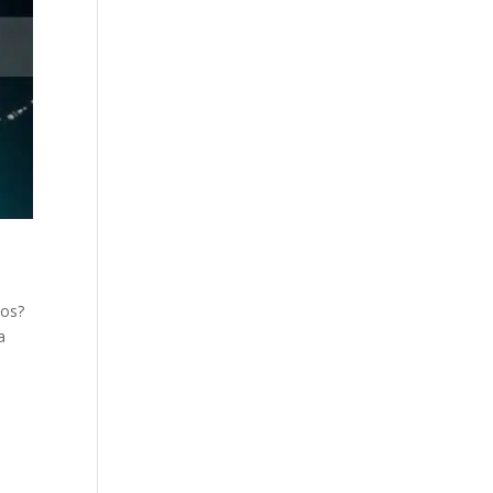
tos?
a