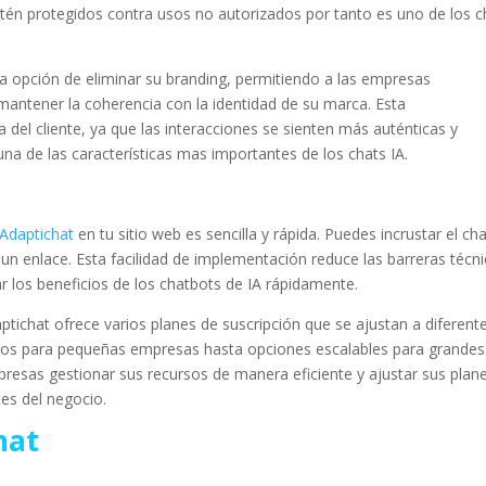
estén protegidos contra usos no autorizados por tanto es uno de los c
a opción de eliminar su branding, permitiendo a las empresas
antener la coherencia con la identidad de su marca. Esta
 del cliente, ya que las interacciones se sienten más auténticas y
na de las características mas importantes de los chats IA.
Adaptichat
en tu sitio web es sencilla y rápida. Puedes incrustar el ch
un enlace. Esta facilidad de implementación reduce las barreras técn
 los beneficios de los chatbots de IA rápidamente.
tichat ofrece varios planes de suscripción que se ajustan a diferent
itos para pequeñas empresas hasta opciones escalables para grandes
mpresas gestionar sus recursos de manera eficiente y ajustar sus plan
es del negocio.
hat